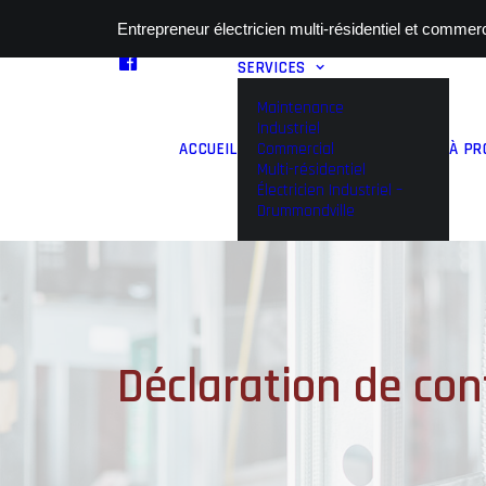
Entrepreneur électricien multi-résidentiel et commerc
SERVICES
Maintenance
Industriel
ACCUEIL
Commercial
À PR
Multi-résidentiel
Électricien Industriel –
Drummondville
Déclaration de conf