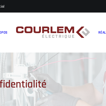
ial
OPOS
RÉAL
identialité